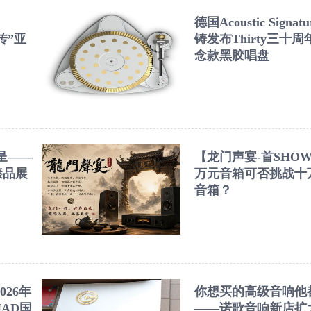
德国Acoustic Signat
自传”亚
铸发布Thirty三十周
念款黑胶唱盘
呈——
【龙门声宴-首SHO
D臻品展
万元音箱可否挑战十
音箱？
026年
你想买的高级音响他
AD国
——诺歌音响新店扩