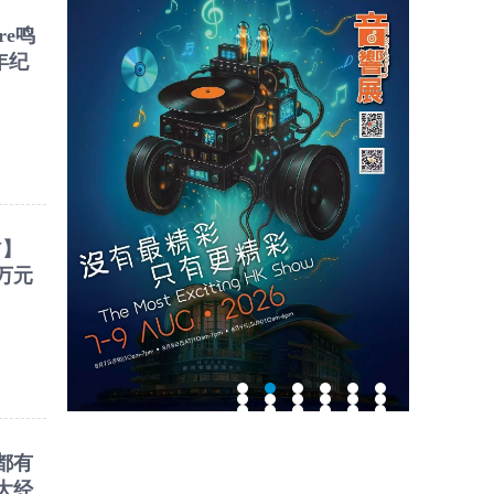
ure鸣
年纪
W】
万元
都有
大经