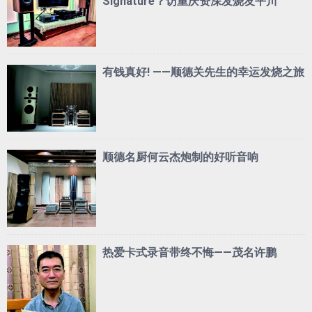
Signature？访重庆资深发烧友平川
有钱真好! ——顺德关先生的幸运发烧之旅
顺德名厨何云杰炮制的好听音响
热爱卡式录音带终不悔——茂名许鹏