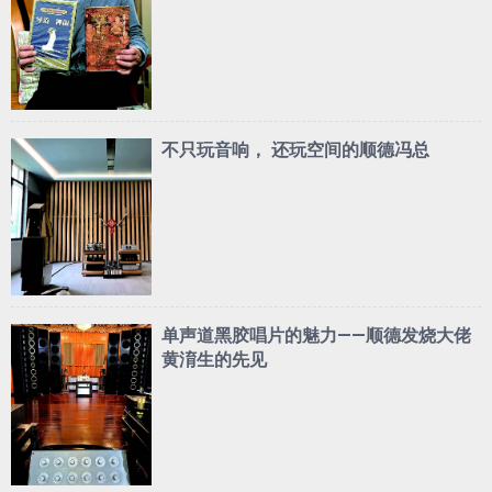
不只玩音响， 还玩空间的顺德冯总
单声道黑胶唱片的魅力——顺德发烧大佬
黄淯生的先见