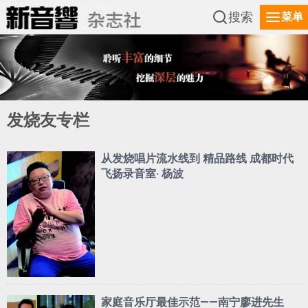
搜索
菜单
发烧友专栏
从发烧唱片流水线到 精品路线 成都时代
飞扬录音室· 杨波
家庭音乐厅最佳示范——南宁廖进先生