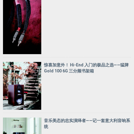
惊喜加意外！ Hi-End 入门的极品之选——猛牌
Gold 100 6G 三分频书架箱
音乐美态的忠实演绎者——记一套意大利音响系
统