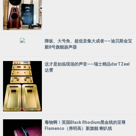
障板、大号角、超低音集大成者——迪贝斯金宝
殿8号旗舰扬声器
这才是如临现场的声音——瑞士精品darTZeel
达霄
毒物啊！英国Black Rhodium黑金线的至尊
Flamenco（弗明高）新旗舰 喇叭线