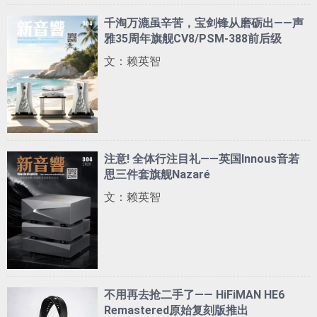
千淘万漉虽辛苦，宝剑锋从磨砺出——声
雅35周年旗舰CV8/PSM-388前后级
文：赖英智
注意! 全体行注目礼——英国Innous音若
思三件套旗舰Nazaré
文：赖英智
不用再去抢二手了—— HiFiMAN HE6
Remastered原始复刻版推出