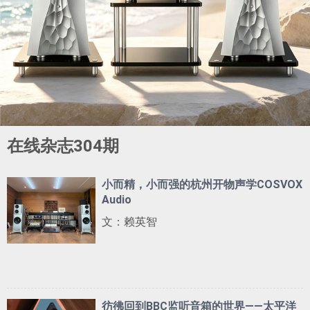
在线杂志304期
小而精，小而强的杭州开物声学COSVOX
Audio
文：赖英智
彷彿回到BBC监听音箱的世界——太平洋